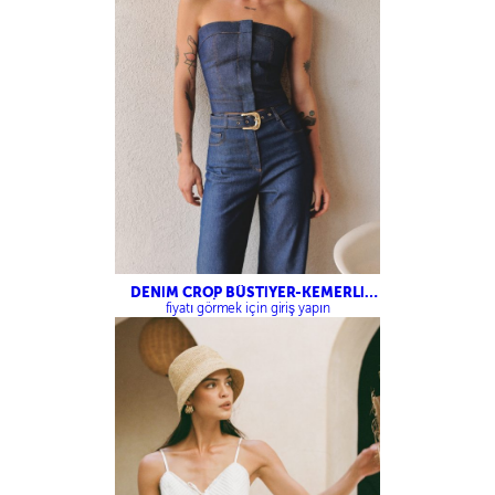
DENİM CROP BÜSTİYER-KEMERLİ
DENİM PANTOLON
fiyatı görmek için giriş yapın