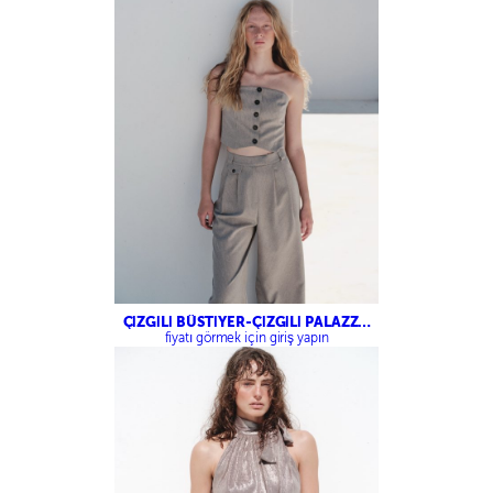
ÇİZGİLİ BÜSTİYER-ÇİZGİLİ PALAZZO
PANTOLON
fiyatı görmek için giriş yapın