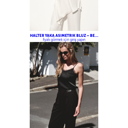
HALTER YAKA ASİMETRİK BLUZ – BELİ
LASTİKLİ SATEN PANTOLON
fiyatı görmek için giriş yapın