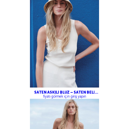
SATEN ASKILI BLUZ – SATEN BELİ
LASTİKLİ PANTOLON
fiyatı görmek için giriş yapın