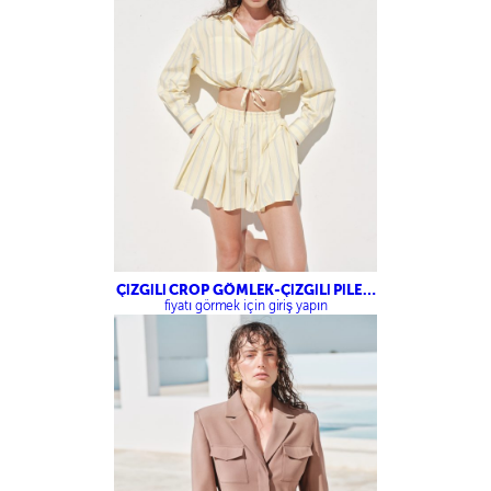
ÇİZGİLİ CROP GÖMLEK-ÇİZGİLİ PİLELİ
ŞORT ETEK
fiyatı görmek için giriş yapın