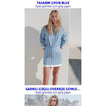
TASARIM ŞİFON BLUZ
fiyatı görmek için giriş yapın
GARNİLİ ÇİZGİLİ OVERSİZE GÖMLEK-
GARNİLİ ÇİZGİLİ MİNİ ETEK
fiyatı görmek için giriş yapın