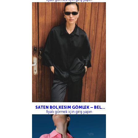
SATEN BOL KESİM GÖMLEK – BELİ
LASTİKLİ SATEN PANTOLON
fiyatı görmek için giriş yapın