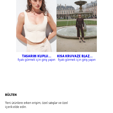
TASARIM KUPLU
KISA KRUVAZE BLAZER
KORSE BÜSTİYER –
CEKET – ZİNCİRLİ
fiyatı görmek için giriş yapın
fiyatı görmek için giriş yapın
ÇİFT PİLELİ PALAZZO
KEMERLİ CROP
PANTOLON
PANTOLON
BÜLTEN
Yeni ürünlere erken erişim, özel satışlar ve özel
içerik elde edin.