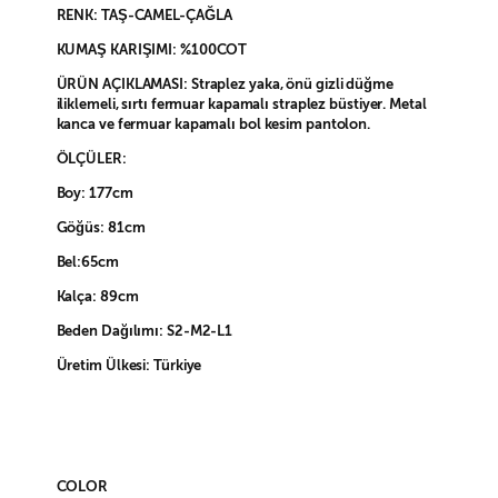
RENK: TAŞ-CAMEL-ÇAĞLA
KUMAŞ KARIŞIMI: %100COT
ÜRÜN AÇIKLAMASI: Straplez yaka, önü gizli düğme
iliklemeli, sırtı fermuar kapamalı straplez büstiyer. Metal
kanca ve fermuar kapamalı bol kesim pantolon.
ÖLÇÜLER:
Boy: 177cm
Göğüs: 81cm
Bel:65cm
Kalça: 89cm
Beden Dağılımı: S2-M2-L1
Üretim Ülkesi: Türkiye
COLOR