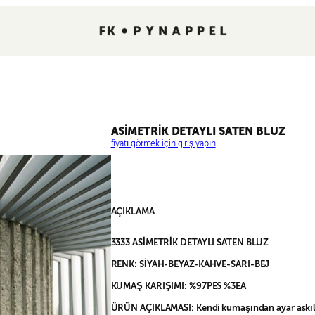
ASİMETRİK DETAYLI SATEN BLUZ
fiyatı görmek için giriş yapın
AÇIKLAMA
3333 ASİMETRİK DETAYLI SATEN BLUZ
RENK: SİYAH-BEYAZ-KAHVE-SARI-BEJ
KUMAŞ KARIŞIMI: %97PES %3EA
ÜRÜN AÇIKLAMASI: Kendi kumaşından ayar askıl