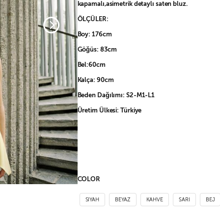
kapamalı,asimetrik detaylı saten bluz.
ÖLÇÜLER:
Boy: 176cm
Göğüs: 83cm
Bel:60cm
Kalça: 90cm
Beden Dağılımı: S2-M1-L1
Üretim Ülkesi: Türkiye
COLOR
SIYAH
BEYAZ
KAHVE
SARI
BEJ