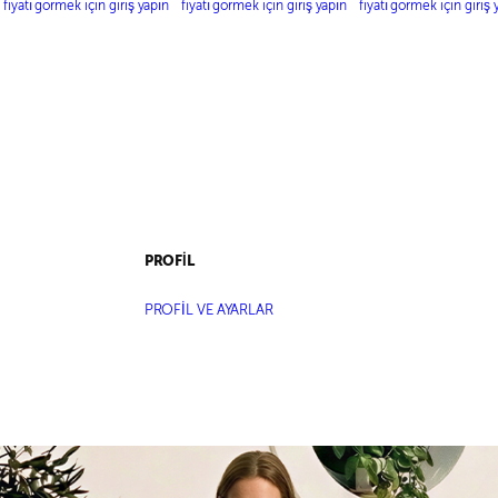
BÜSTİYER-BOL KESİM
MAKSİ ELBİSE
KORSE BÜSTİYER 
fiyatı görmek için giriş yapın
fiyatı görmek için giriş yapın
fiyatı görmek için giriş 
PANTOLON
ÇİFT PİLELİ PALAZ
PANTOLON
PROFİL
PROFİL VE AYARLAR