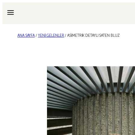
İçeriğe
geç
ANA SAYFA
/
YENI GELENLER
/ ASİMETRİK DETAYLI SATEN BLUZ