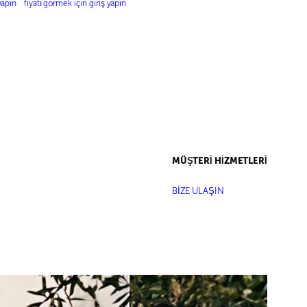
–
DETAYLI SATEN ELBİSE
yapın
fiyatı görmek için giriş yapın
ZO
MÜŞTERİ HİZMETLERİ
BİZE ULAŞIN