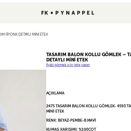
M FİYONK DETAYLI MİNİ ETEK
TASARIM BALON KOLLU GÖMLEK – T
DETAYLI MİNİ ETEK
fiyatı görmek için giriş yapın
AÇIKLAMA
2475 TASARIM BALON KOLLU GÖMLEK- 4593 TA
MİNİ ETEK
RENK: BEYAZ-PEMBE-B.MAVİ
KUMAŞ KARIŞIMI: %100COT