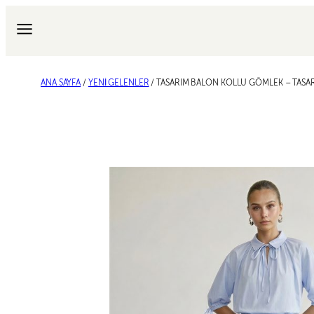
İçeriğe
geç
ANA SAYFA
/
YENI GELENLER
/ TASARIM BALON KOLLU GÖMLEK – TASARI