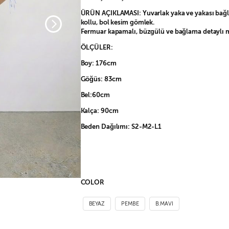
ÜRÜN AÇIKLAMASI: Yuvarlak yaka ve yakası bağla
kollu, bol kesim gömlek.
Fermuar kapamalı, büzgülü ve bağlama detaylı m
ÖLÇÜLER:
Boy: 176cm
Göğüs: 83cm
Bel:60cm
Kalça: 90cm
Beden Dağılımı: S2-M2-L1
COLOR
BEYAZ
PEMBE
B.MAVI