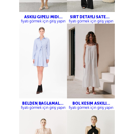
ASKILI GİPELİ MİDİ
SIRT DETAYLI SATEN
ELBİSE
YELEK-KARGO SATEN
fiyatı görmek için giriş yapın
fiyatı görmek için giriş yapın
PANTOLON
BELDEN BAĞLAMALI
BOL KESİM ASKILI
ÇİZGİLİ ELBİSE
ELBİSE
fiyatı görmek için giriş yapın
fiyatı görmek için giriş yapın