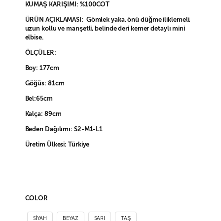
KUMAŞ KARIŞIMI: %100COT
ÜRÜN AÇIKLAMASI: Gömlek yaka, önü düğme iliklemeli,
uzun kollu ve manşetli, belinde deri kemer detaylı mini
elbise.
ÖLÇÜLER:
Boy: 177cm
Göğüs: 81cm
Bel:65cm
Kalça: 89cm
Beden Dağılımı: S2-M1-L1
Üretim Ülkesi: Türkiye
COLOR
SİYAH
BEYAZ
SARI
TAŞ