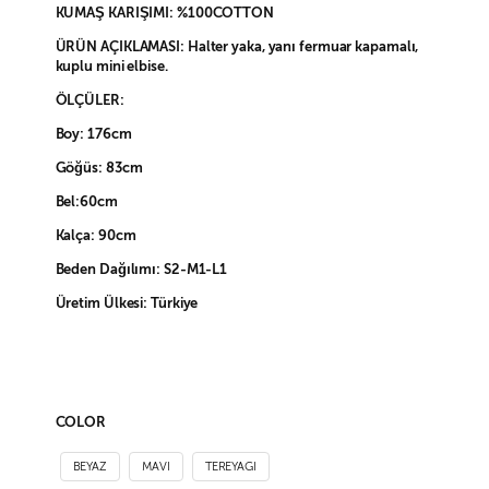
KUMAŞ KARIŞIMI: %100COTTON
ÜRÜN AÇIKLAMASI: Halter yaka, yanı fermuar kapamalı,
kuplu mini elbise.
ÖLÇÜLER:
Boy: 176cm
Göğüs: 83cm
Bel:60cm
Kalça: 90cm
Beden Dağılımı: S2-M1-L1
Üretim Ülkesi: Türkiye
COLOR
BEYAZ
MAVI
TEREYAGI