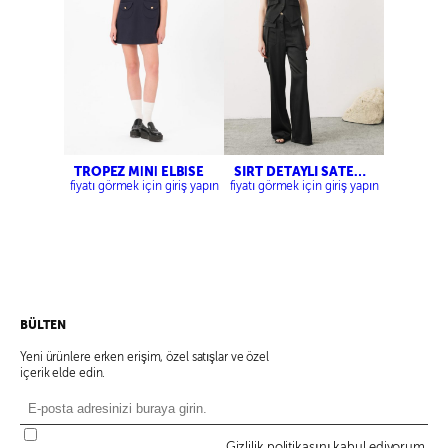
TROPEZ MİNİ ELBİSE
SIRT DETAYLI SATEN
YELEK-KARGO SATEN
fiyatı görmek için giriş yapın
fiyatı görmek için giriş yapın
PANTOLON
BÜLTEN
Yeni ürünlere erken erişim, özel satışlar ve özel
içerik elde edin.
Gizlilik politikasını kabul ediyorum.