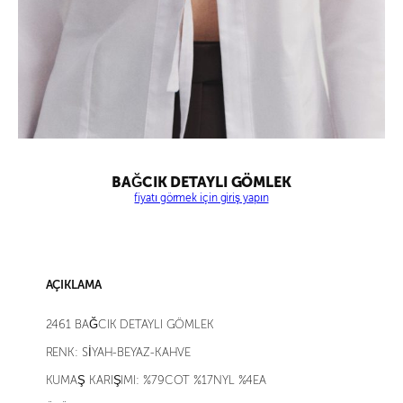
BAĞCIK DETAYLI GÖMLEK
fiyatı görmek için giriş yapın
AÇIKLAMA
2461 BAĞCIK DETAYLI GÖMLEK
RENK: SİYAH-BEYAZ-KAHVE
KUMAŞ KARIŞIMI: %79COT %17NYL %4EA