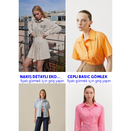
NAKIŞ DETAYLI EKOSE
CEPLİ BASİC GÖMLEK
GÖMLEK,EKOSE PILELI
fiyatı görmek için giriş yapın
fiyatı görmek için giriş yapın
MINI ETEK