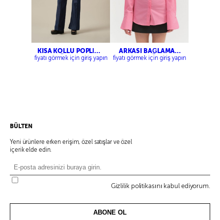
KISA KOLLU POPLİN
ARKASI BAĞLAMA
GÖMLEK
DETAYLI GÖMLEK
fiyatı görmek için giriş yapın
fiyatı görmek için giriş yapın
BÜLTEN
Yeni ürünlere erken erişim, özel satışlar ve özel
içerik elde edin.
Gizlilik politikasını kabul ediyorum.
ABONE OL