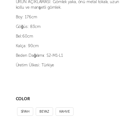
ÜRÜN AÇIKLAMASI: Gömlek yaka, önü metal tokalı, uzun
kollu ve manşetli gömlek.
Boy: 176cm
Göğüs: 83cm
Bel:60cm
Kalça: 90cm
Beden Dağılımı: S2-M1-L1
Üretim Ülkesi: Türkiye
COLOR
SİYAH
BEYAZ
KAHVE