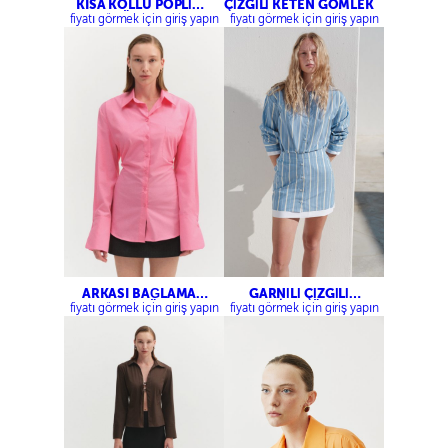
KISA KOLLU POPLİN
ÇİZGİLİ KETEN GÖMLEK
GÖMLEK
fiyatı görmek için giriş yapın
fiyatı görmek için giriş yapın
ARKASI BAĞLAMA
GARNİLİ ÇİZGİLİ
DETAYLI GÖMLEK
OVERSİZE GÖMLEK-
fiyatı görmek için giriş yapın
fiyatı görmek için giriş yapın
GARNİLİ ÇİZGİLİ MİNİ
ETEK