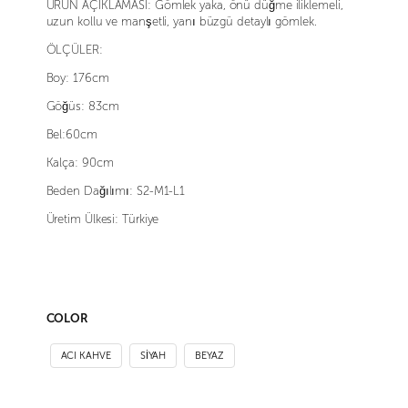
ÜRÜN AÇIKLAMASI: Gömlek yaka, önü düğme iliklemeli,
uzun kollu ve manşetli, yanı büzgü detaylı gömlek.
ÖLÇÜLER:
Boy: 176cm
Göğüs: 83cm
Bel:60cm
Kalça: 90cm
Beden Dağılımı: S2-M1-L1
Üretim Ülkesi: Türkiye
COLOR
ACI KAHVE
SİYAH
BEYAZ