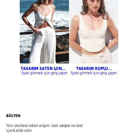
TASARIM SATEN LONG
TASARIM KUPLU
TOP – BELİ LASTİKLİ
KORSE BÜSTİYER –
fiyatı görmek için giriş yapın
fiyatı görmek için giriş yapın
SATEN PANTOLON
ÇİFT PİLELİ PALAZZO
PANTOLON
BÜLTEN
Yeni ürünlere erken erişim, özel satışlar ve özel
içerik elde edin.