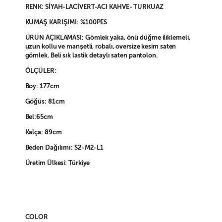
RENK: SİYAH-LACİVERT-ACI KAHVE- TURKUAZ
KUMAŞ KARIŞIMI: %100PES
ÜRÜN AÇIKLAMASI: Gömlek yaka, önü düğme iliklemeli,
uzun kollu ve manşetli, robalı, oversize kesim saten
gömlek. Beli sık lastik detaylı saten pantolon.
ÖLÇÜLER:
Boy: 177cm
Göğüs: 81cm
Bel:65cm
Kalça: 89cm
Beden Dağılımı: S2-M2-L1
Üretim Ülkesi: Türkiye
COLOR