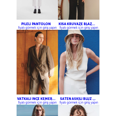
PİLELİ PANTOLON
KISA KRUVAZE BLAZER
CEKET – ZİNCİRLİ
fiyatı görmek için giriş yapın
fiyatı görmek için giriş yapın
KEMERLİ CROP
PANTOLON
VATKALI İNCE KEMERLİ
SATEN ASKILI BLUZ –
CEKET – ÇİFT PİLELİ
SATEN BELİ LASTİKLİ
fiyatı görmek için giriş yapın
fiyatı görmek için giriş yapın
KAPAKLI PANTOLON
PANTOLON