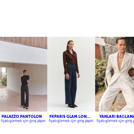
PALAZZO PANTOLON
FKPARİS GLAM LONG
YANLARI BAĞLAM
JEAN
DETAYLI TASARI
fiyatı görmek için giriş yapın
fiyatı görmek için giriş yapın
fiyatı görmek için giriş 
CEKET-NERVÜR
DETAYLI PANTOL