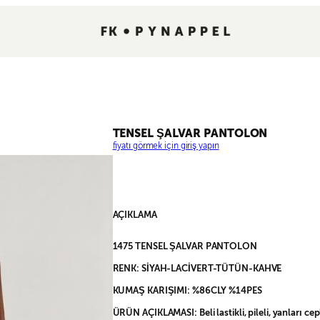
TENSEL ŞALVAR PANTOLON
fiyatı görmek için giriş yapın
AÇIKLAMA
1475 TENSEL ŞALVAR PANTOLON
RENK: SİYAH-LACİVERT-TÜTÜN-KAHVE
KUMAŞ KARIŞIMI: %86CLY %14PES
ÜRÜN AÇIKLAMASI: Beli lastikli, pileli, yanları cep