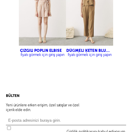
ÇİZGİLİ POPLİN ELBİSE
DÜĞMELİ KETEN BLUZ-
PİLELİ KETEN
fiyatı görmek için giriş yapın
fiyatı görmek için giriş yapın
PANTOLON
BÜLTEN
Yeni ürünlere erken erişim, özel satışlar ve özel
içerik elde edin.
Gizlilik politikasını kabul ediyorum.