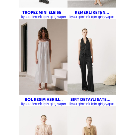
TROPEZ MİNİ ELBİSE
KEMERLİ KETEN
GÖMLEK ELBİSE
fiyatı görmek için giriş yapın
fiyatı görmek için giriş yapın
BOL KESİM ASKILI
SIRT DETAYLI SATEN
ELBİSE
YELEK-KARGO SATEN
fiyatı görmek için giriş yapın
fiyatı görmek için giriş yapın
PANTOLON