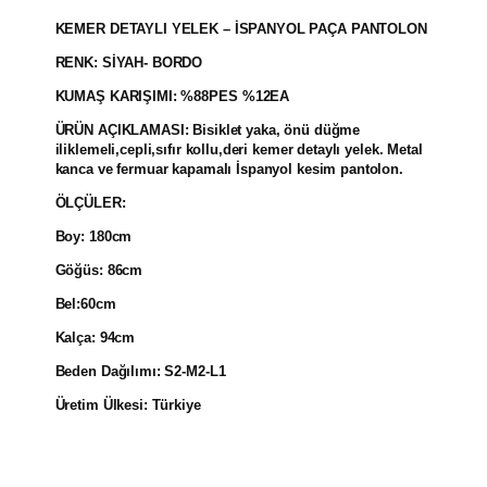
KEMER DETAYLI YELEK – İSPANYOL PAÇA PANTOLON
RENK: SİYAH- BORDO
KUMAŞ KARIŞIMI:
%88PES %12EA
ÜRÜN AÇIKLAMASI: Bisiklet yaka, önü düğme
iliklemeli,cepli,sıfır kollu,deri kemer detaylı yelek. Metal
kanca ve fermuar kapamalı İspanyol kesim pantolon.
ÖLÇÜLER:
Boy: 180cm
Göğüs: 86cm
Bel:60cm
Kalça: 94cm
Beden Dağılımı: S2-M2-L1
Üretim Ülkesi: Türkiye