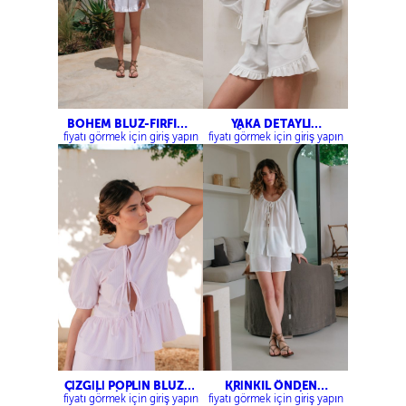
BOHEM BLUZ-FIRFIR
YAKA DETAYLI
DETAYLI ŞORT
BAĞLAMALI BLUZ-
fiyatı görmek için giriş yapın
fiyatı görmek için giriş yapın
FIRFIR DETAYLI ŞORT
ÇİZGİLİ POPLİN BLUZ-
KRİNKIL ÖNDEN
ÇİZGİLİ ŞORT
BAĞLAMALI KRİNKIL
fiyatı görmek için giriş yapın
fiyatı görmek için giriş yapın