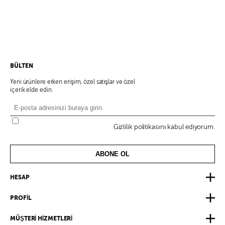
BLUZ-KRİNKIL BELİ
LASTİKLİ ŞORT
BÜLTEN
Yeni ürünlere erken erişim, özel satışlar ve özel
içerik elde edin.
Gizlilik politikasını kabul ediyorum.
ABONE OL
HESAP
PROFİL
MÜŞTERİ HİZMETLERİ