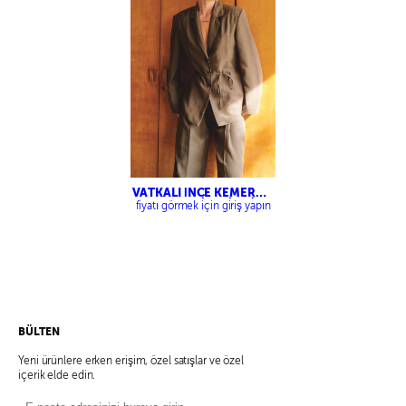
VATKALI İNCE KEMERLİ
CEKET – ÇİFT PİLELİ
fiyatı görmek için giriş yapın
KAPAKLI PANTOLON
BÜLTEN
Yeni ürünlere erken erişim, özel satışlar ve özel
içerik elde edin.