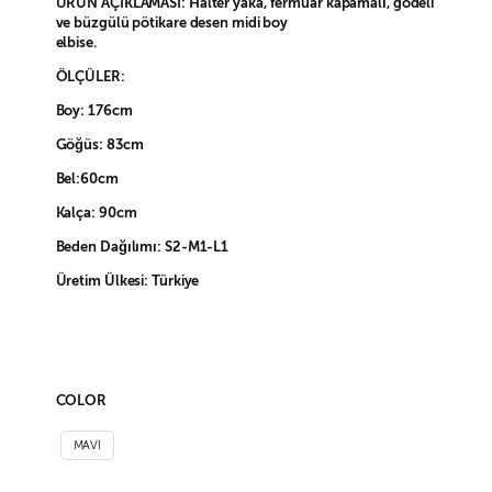
ÜRÜN AÇIKLAMASI: Halter yaka, fermuar kapamalı, godeli
ve büzgülü pötikare desen midi boy
elbise.
ÖLÇÜLER:
Boy: 176cm
Göğüs: 83cm
Bel:60cm
Kalça: 90cm
Beden Dağılımı: S2-M1-L1
Üretim Ülkesi: Türkiye
COLOR
MAVI