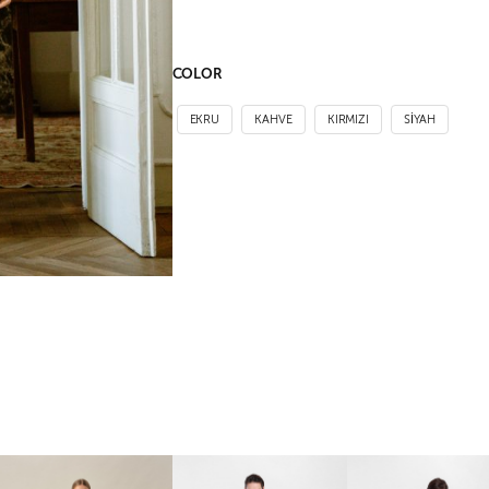
COLOR
EKRU
KAHVE
KIRMIZI
SİYAH