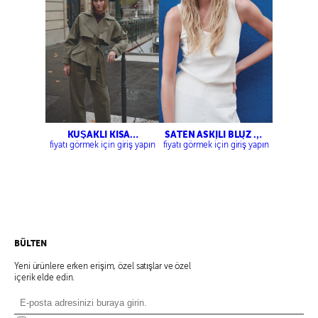
KUŞAKLI KISA
SATEN ASKILI BLUZ –
TRENÇKOT
SATEN BELİ LASTİKLİ
fiyatı görmek için giriş yapın
fiyatı görmek için giriş yapın
PANTOLON
BÜLTEN
Yeni ürünlere erken erişim, özel satışlar ve özel
içerik elde edin.