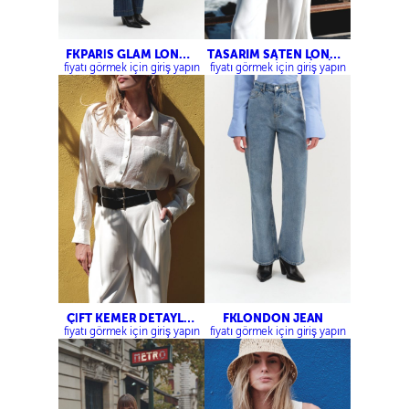
FKPARİS GLAM LONG
TASARIM SATEN LONG
JEAN
TOP – BELİ LASTİKLİ
fiyatı görmek için giriş yapın
fiyatı görmek için giriş yapın
SATEN PANTOLON
ÇİFT KEMER DETAYLI
FKLONDON JEAN
PALAZZO PANTOLON
fiyatı görmek için giriş yapın
fiyatı görmek için giriş yapın