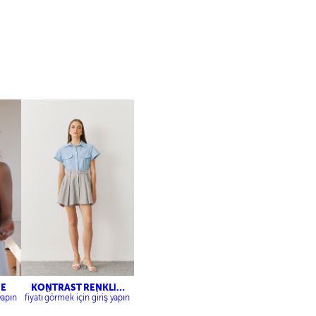
SE
KONTRAST RENKLİ
GÖMLEK ELBİSE
yapın
fiyatı görmek için giriş yapın