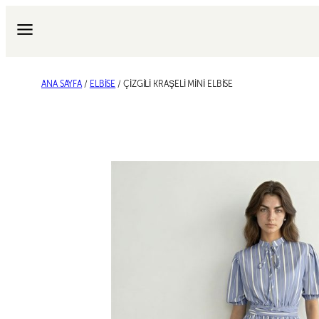
İçeriğe
geç
ANA SAYFA
/
ELBISE
/ ÇİZGİLİ KRAŞELİ MİNİ ELBİSE