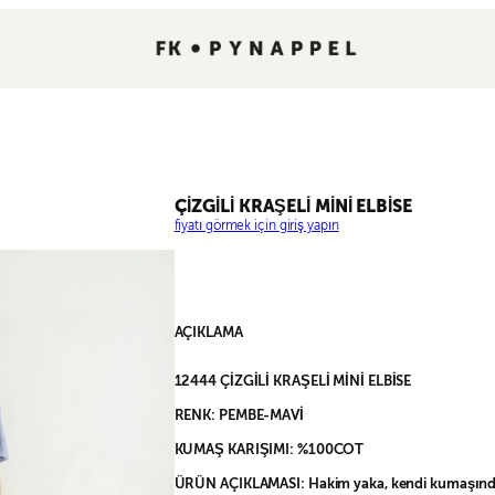
ÇİZGİLİ KRAŞELİ MİNİ ELBİSE
fiyatı görmek için giriş yapın
AÇIKLAMA
12444 ÇİZGİLİ KRAŞELİ MİNİ ELBİSE
RENK: PEMBE-MAVİ
KUMAŞ KARIŞIMI: %100COT
ÜRÜN AÇIKLAMASI: Hakim yaka, kendi kumaşında