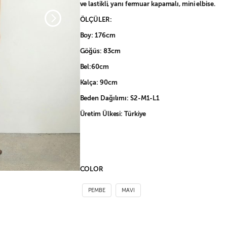
ve lastikli, yanı fermuar kapamalı, mini elbise.
ÖLÇÜLER:
Boy: 176cm
Göğüs: 83cm
Bel:60cm
Kalça: 90cm
Beden Dağılımı: S2-M1-L1
Üretim Ülkesi: Türkiye
COLOR
PEMBE
MAVI