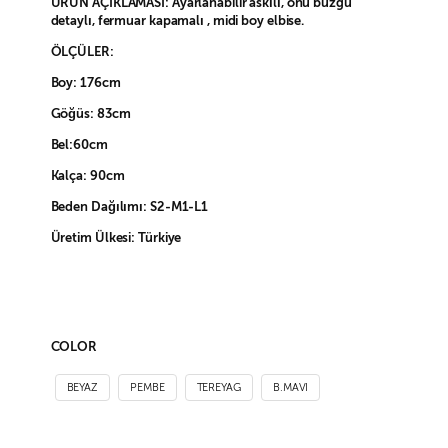
ÜRÜN AÇIKLAMASI: Ayarlanabilir askılı, önü büzgü
detaylı, fermuar kapamalı , midi boy elbise.
ÖLÇÜLER:
Boy: 176cm
Göğüs: 83cm
Bel:60cm
Kalça: 90cm
Beden Dağılımı: S2-M1-L1
Üretim Ülkesi: Türkiye
COLOR
BEYAZ
PEMBE
TEREYAG
B.MAVI