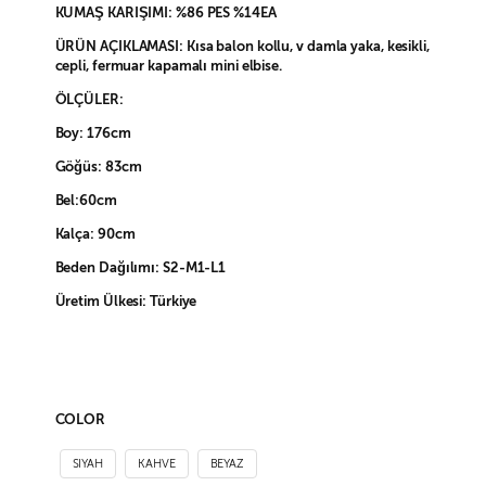
KUMAŞ KARIŞIMI: %86 PES %14EA
ÜRÜN AÇIKLAMASI: Kısa balon kollu, v damla yaka, kesikli,
cepli, fermuar kapamalı mini elbise.
ÖLÇÜLER:
Boy: 176cm
Göğüs: 83cm
Bel:60cm
Kalça: 90cm
Beden Dağılımı: S2-M1-L1
Üretim Ülkesi: Türkiye
COLOR
SIYAH
KAHVE
BEYAZ