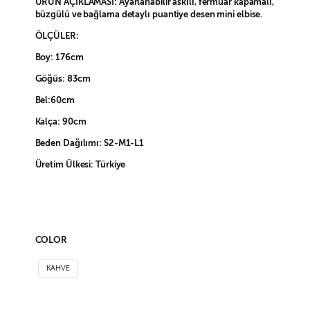
ÜRÜN AÇIKLAMASI: Ayarlanabilir askılı, fermuar kapamalı,
büzgülü ve bağlama detaylı
puantiye desen mini elbise.
ÖLÇÜLER:
Boy: 176cm
Göğüs: 83cm
Bel:60cm
Kalça: 90cm
Beden Dağılımı: S2-M1-L1
Üretim Ülkesi: Türkiye
COLOR
KAHVE