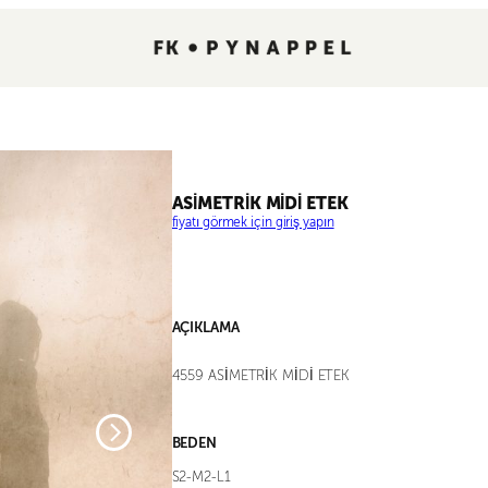
ASİMETRİK MİDİ ETEK
fiyatı görmek için giriş yapın
AÇIKLAMA
4559 ASİMETRİK MİDİ ETEK
BEDEN
S2-M2-L1