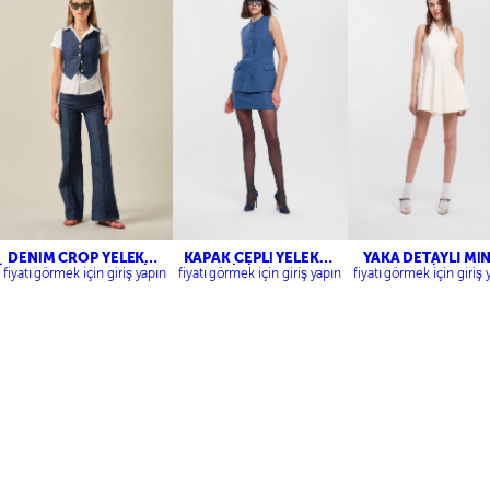
DENİM CROP YELEK-
KAPAK CEPLİ YELEK-
YAKA DETAYLI MİN
İSPANYOL PAÇA DENİM
MİNİ ETEK
ELBİSE
fiyatı görmek için giriş yapın
fiyatı görmek için giriş yapın
fiyatı görmek için giriş 
PANTOLON