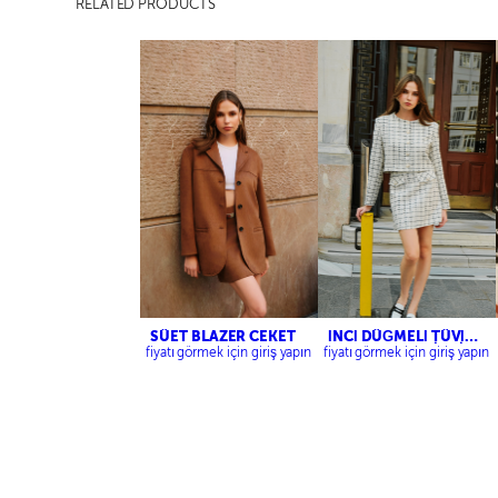
RELATED PRODUCTS
SÜET BLAZER CEKET
İNCİ DÜĞMELİ TÜVİT
CROP CEKET-İNCİ
fiyatı görmek için giriş yapın
fiyatı görmek için giriş yapın
DÜĞMELİ TÜVİT MİNİ
ETEK