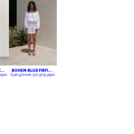
Lİ
BOHEM BLUZ-FIRFIR
DETAYLI ŞORT
yapın
fiyatı görmek için giriş yapın