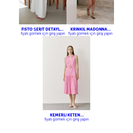
FİSTO ŞERİT DETAYLI
KRİNKIL MADONNA
BLUZ-MİDİ BOY KLOŞ
YAKA BLUZ-KRİNKIL
fiyatı görmek için giriş yapın
fiyatı görmek için giriş yapın
ETEK
BELİ LASTİKLİ ŞORT
KEMERLİ KETEN
GÖMLEK ELBİSE
fiyatı görmek için giriş yapın