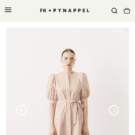
İçeriğe
geç