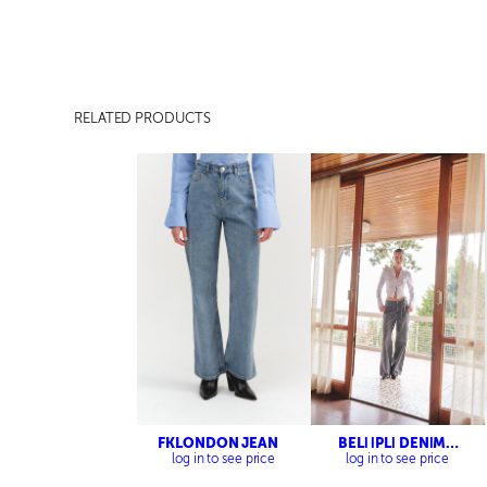
RELATED PRODUCTS
FKLONDON JEAN
BELİ İPLİ DENİM
PANTOLON
log in to see price
log in to see price