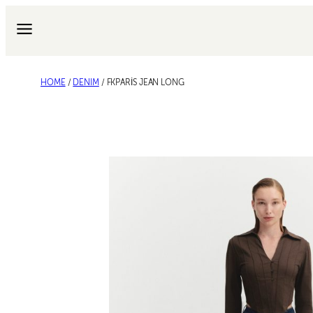
Skip
to
content
HOME
/
DENIM
/ FKPARİS JEAN LONG