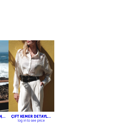
ONG
ÇİFT KEMER DETAYLI
Lİ
PALAZZO PANTOLON
log in to see price
N