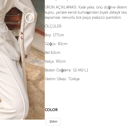
ÜRÜN AÇIKLAMASI: Katlı yaka, önü düğme iliklemeli
kuplu, yanları kendi kumaşından biyeli detaylı ta
kapamalı, nervürlü bol paça palazzo pantolon.
ÖLÇÜLER:
Boy: 177cm
Göğüs: 82cm
Bel:62cm
Kalça: 90cm
Beden Dağılımı: S2-M2-L1
Üretim Ülkesi: Türkiye
COLOR
SİYAH