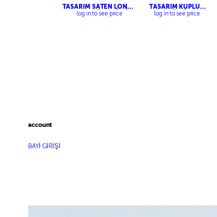
TASARIM SATEN LONG
TASARIM KUPLU
TOP – BELİ LASTİKLİ
KORSE BÜSTİYER –
log in to see price
log in to see price
SATEN PANTOLON
ÇİFT PİLELİ PALAZZO
PANTOLON
account
BAYİ GİRİŞİ