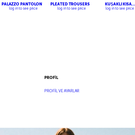
PALAZZO PANTOLON
PLEATED TROUSERS
KUŞAKLI KISA
TRENÇKOT
log in to see price
log in to see price
log in to see price
PROFİL
PROFİL VE AYARLAR