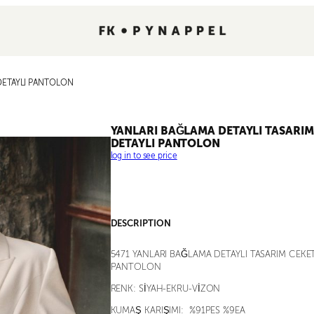
DETAYLI PANTOLON
YANLARI BAĞLAMA DETAYLI TASARI
DETAYLI PANTOLON
log in to see price
DESCRIPTION
5471 YANLARI BAĞLAMA DETAYLI TASARIM CEKE
PANTOLON
RENK: SİYAH-EKRU-VİZON
KUMAŞ KARIŞIMI: %91PES %9EA