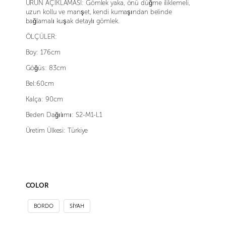
ÜRÜN AÇIKLAMASI: Gömlek yaka, önü düğme iliklemeli,
uzun kollu ve manşet, kendi kumaşından belinde
bağlamalı kuşak detaylı gömlek.
ÖLÇÜLER:
Boy: 176cm
Göğüs: 83cm
Bel:60cm
Kalça: 90cm
Beden Dağılımı: S2-M1-L1
Üretim Ülkesi: Türkiye
COLOR
BORDO
SİYAH