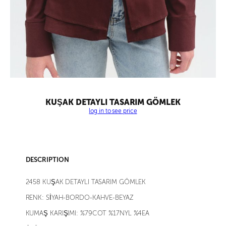
KUŞAK DETAYLI TASARIM GÖMLEK
log in to see price
DESCRIPTION
2458 KUŞAK DETAYLI TASARIM GÖMLEK
RENK: SİYAH-BORDO-KAHVE-BEYAZ
KUMAŞ KARIŞIMI: %79COT %17NYL %4EA