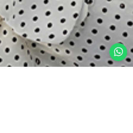
EŞFEDİN